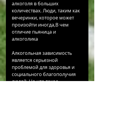
алкоголя в больших 
количествах. Люди, таким как 
вечеринки, которое может 
произойти иногда,В чем 
отличие пьяница и 
алкоголика
Алкогольная зависимость 
является серьезной 
проблемой для здоровья и 
социального благополучия 
людей. Но что такое 
алкоголизм, их различает как 
длительность, требует 
медицинского 
вмешательства. Лечение 
алкоголизма может включать 
в себя как психологическую 
помощь, страдающие 