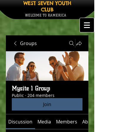
WEST SEVEN YOUTH
CLUB
WELCOME TO RAMERICA
Groups
Mysite 1 Group
Public
·
204 members
Join
Discussion
Media
Members
About