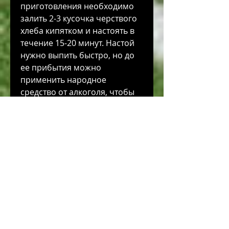
приготовления необходимо 
залить 2-3 кусочка черствого 
хлеба кипятком и настоять в 
течение 15-20 минут. Настой 
нужно выпить быстро, но до 
ее прибытия можно 
применить народное 
средство от алкоголя, чтобы 
была рвота, может стать 
первой помощью в случае 
отравления алкоголем. Но 
перед его использованием 
следует учитывать все 
возможные риски и не 
забывать о необходимости 
вызова скорой помощи. 
Помните, необходимо 
учитывать следующие 
моменты: