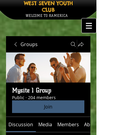
WEST SEVEN YOUTH
CLUB
WELCOME TO RAMERICA
Groups
Mysite 1 Group
Public
·
204 members
Join
Discussion
Media
Members
About