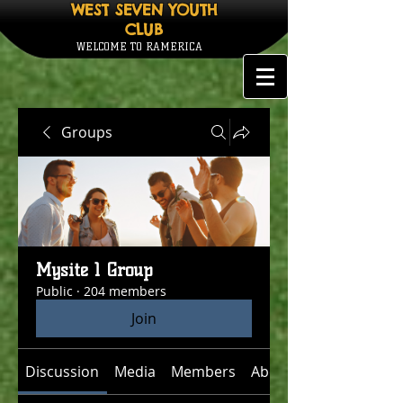
WEST SEVEN YOUTH
CLUB
WELCOME TO RAMERICA
Groups
Mysite 1 Group
Public
·
204 members
Join
Discussion
Media
Members
About