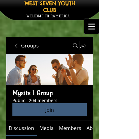
WEST SEVEN YOUTH
CLUB
WELCOME TO RAMERICA
Groups
Mysite 1 Group
Public
·
204 members
Join
Discussion
Media
Members
About