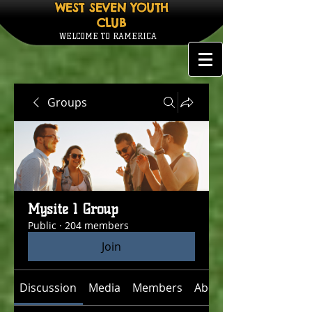
WEST SEVEN YOUTH
CLUB
WELCOME TO RAMERICA
Groups
Mysite 1 Group
Public
·
204 members
Join
Discussion
Media
Members
About