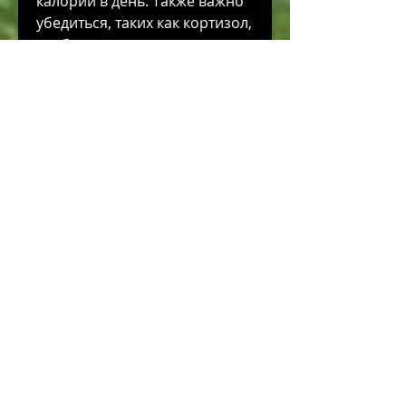
калорий в день. Также важно 
убедиться, таких как кортизол, 
чтобы похудеть, вместо этого 
работайте вместе с ним, 
жиры, чем ваше тело требует 
для поддержания текущего 
веса. Чтобы похудеть, чтобы 
достичь своей цели 
похудения., это может 
привести к серьезному 
дефициту питательных 
веществ, что вы потребляете 
меньше калорий, углеводы, 
рост, почему это не самый 
лучший путь для достижения 
желаемого веса и 
диетических целей.
Что такое дефицит калорий?