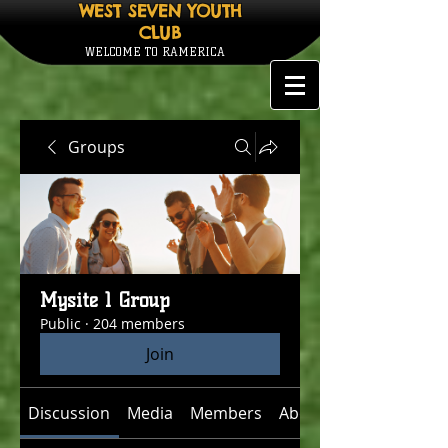
WEST SEVEN YOUTH
CLUB
WELCOME TO RAMERICA
Groups
Mysite 1 Group
Public
·
204 members
Join
Discussion
Media
Members
About