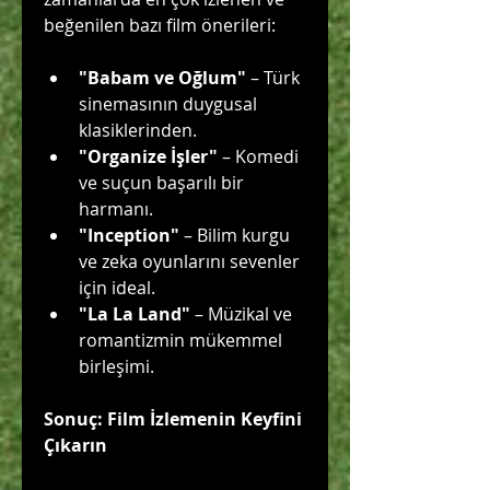
beğenilen bazı film önerileri:
"Babam ve Oğlum"
 – Türk 
sinemasının duygusal 
klasiklerinden.
"Organize İşler"
 – Komedi 
ve suçun başarılı bir 
harmanı.
"Inception"
 – Bilim kurgu 
ve zeka oyunlarını sevenler 
için ideal.
"La La Land"
 – Müzikal ve 
romantizmin mükemmel 
birleşimi.
Sonuç: Film İzlemenin Keyfini 
Çıkarın