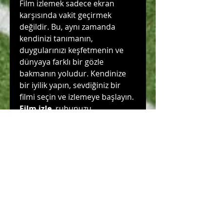
Film izlemek sadece ekran 
karşısında vakit geçirmek 
değildir. Bu, aynı zamanda 
kendinizi tanımanın, 
duygularınızı keşfetmenin ve 
dünyaya farklı bir gözle 
bakmanın yoludur. Kendinize 
bir iyilik yapın, sevdiğiniz bir 
filmi seçin ve izlemeye başlayın. 
Film izle
, ruhunuzu 
dinlendirecek ve size bambaşka 
dünyaların kapılarını 
aralayacaktır.
0
0
13
Write a comment...