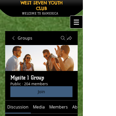
WEST SEVEN YOUTH
CLUB
WELCOME TO RAMERICA
Groups
Mysite 1 Group
Public
·
204 members
Join
Discussion
Media
Members
About