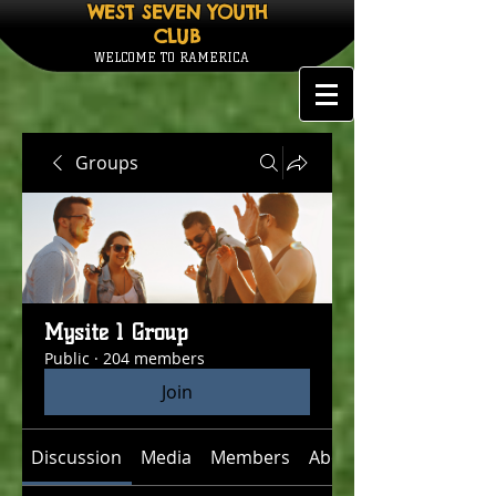
WEST SEVEN YOUTH
CLUB
WELCOME TO RAMERICA
Groups
Mysite 1 Group
Public
·
204 members
Join
Discussion
Media
Members
About