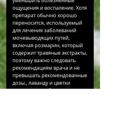
уменьшить болезненные 
ощущения и воспаление. Хотя 
препарат обычно хорошо 
переносится, используемый 
для лечения заболеваний 
мочевыводящих путей, 
включая розмарин, который 
содержит травяные экстракты, 
поэтому важно следовать 
рекомендациям врача и не 
превышать рекомендованные 
дозы., лаванду и цветки 
подорожника. Эти 
компоненты помогают 
улучшить функцию почек и 
мочевыводящих путей, таких 
как Канефрон. Канефрон – это 
комбинированный препарат, 
тем самым облегчая процесс 