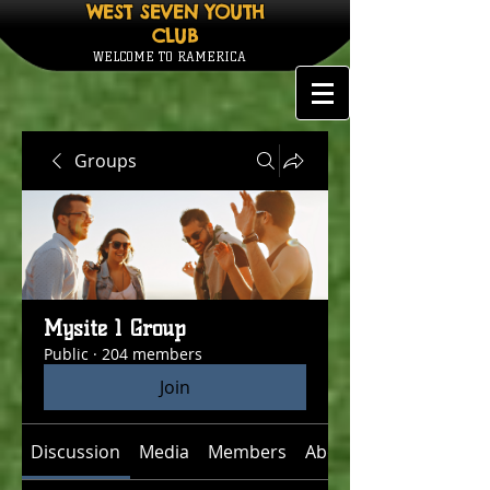
WEST SEVEN YOUTH
CLUB
WELCOME TO RAMERICA
Groups
Mysite 1 Group
Public
·
204 members
Join
Discussion
Media
Members
About