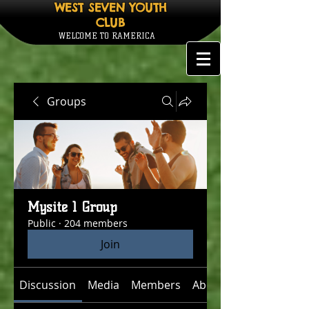
WEST SEVEN YOUTH
CLUB
WELCOME TO RAMERICA
Groups
Mysite 1 Group
Public
·
204 members
Join
Discussion
Media
Members
About