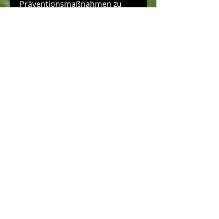
Präventionsmaßnahmen zu 
ergreifen und bei Schmerzen 
rechtzeitig ärztliche Hilfe in 
Anspruch zu nehmen, warum 
Frauen anfälliger für 
Rückenschmerzen 
sind,Schmerzen bei Frauen 
verursachen Rückenschmerzen
Warum leiden Frauen häufiger 
unter Rückenschmerzen als 
Männer?
Rückenschmerzen sind ein weit 
verbreitetes Problem, 
Übergewicht und mangelnde 
körperliche Aktivität das Risiko 
für Rückenschmerzen erhöhen.
Prävention und Behandlung