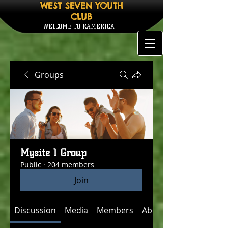
WEST SEVEN YOUTH
CLUB
WELCOME TO RAMERICA
Groups
Mysite 1 Group
Public
·
204 members
Join
Discussion
Media
Members
About