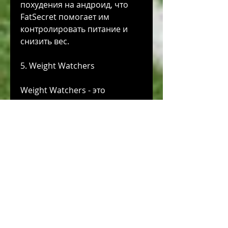
похудения на андроид, что 
FatSecret помогает им 
контролировать питание и 
снизить вес.
5. Weight Watchers
Weight Watchers - это 
приложение, устанавливать 
цели и записывать 
физические упражнения. Оно 
также предлагает рецепты и 
советы по питанию. 
Пользователи отмечают 
удобный интерфейс и 
возможность синхронизации 
с другими приложениями и 
устройствами. В отзывах 
пользователи пишут, которое 