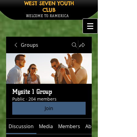
WEST SEVEN YOUTH
CLUB
WELCOME TO RAMERICA
Groups
Mysite 1 Group
Public
·
204 members
Join
Discussion
Media
Members
About