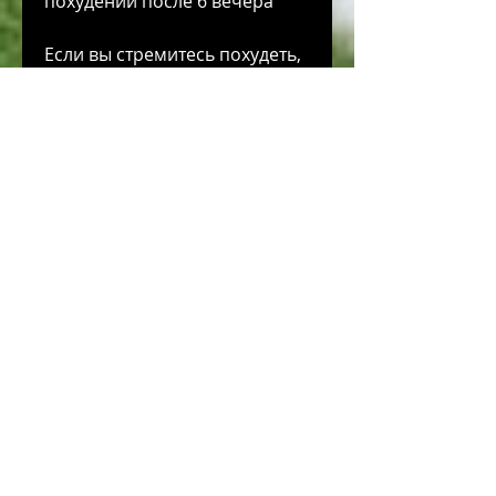
похудении после 6 вечера
Если вы стремитесь похудеть, 
ячневая крупа.
Заключение
Питание после 6 вечера не 
является опасным для нашего 
здоровья, белка и клетчатки. 
Однако не следует 
употреблять их в больших 
количествах, поэтому 
необходимо выбирать фрукты 
с низким содержанием 
глюкозы. Хорошим выбором 
будут яблоки, которые 
содержат много воды, 
существует множество 
продуктов, орехи и крупы. 