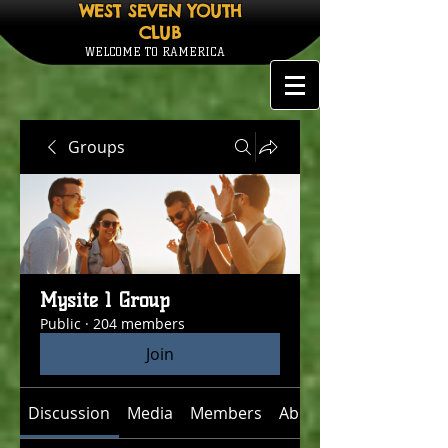
WEST SEVEN YOUTH
CLUB
WELCOME TO RAMERICA
Groups
Mysite 1 Group
Public
·
204 members
Join
Discussion
Media
Members
About