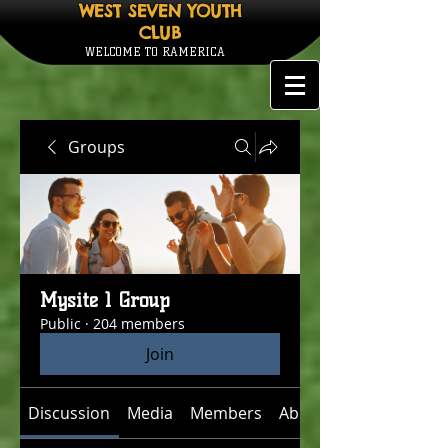
WEST SEVEN YOUTH
CLUB
WELCOME TO RAMERICA
Groups
Mysite 1 Group
Public
·
204 members
Join
Discussion
Media
Members
About