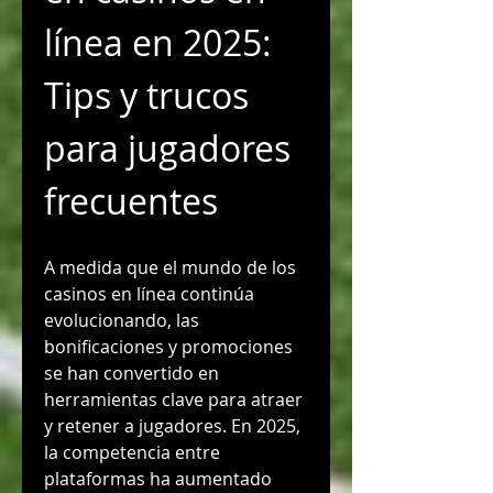
línea en 2025: 
Tips y trucos 
para jugadores 
frecuentes
A medida que el mundo de los 
casinos en línea continúa 
evolucionando, las 
bonificaciones y promociones 
se han convertido en 
herramientas clave para atraer 
y retener a jugadores. En 2025, 
la competencia entre 
plataformas ha aumentado 