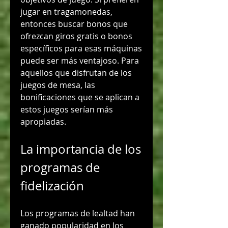
jugar en tragamonedas, 
entonces buscar bonos que 
ofrezcan giros gratis o bonos 
específicos para esas máquinas 
puede ser más ventajoso. Para 
aquellos que disfrutan de los 
juegos de mesa, las 
bonificaciones que se aplican a 
estos juegos serían más 
apropiadas.
La importancia de los 
programas de 
fidelización
Los programas de lealtad han 
ganado popularidad en los 