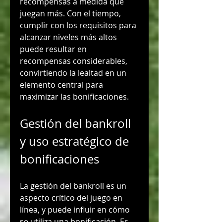
recompensas a medida que 
juegan más. Con el tiempo, 
cumplir con los requisitos para 
alcanzar niveles más altos 
puede resultar en 
recompensas considerables, 
convirtiendo la lealtad en un 
elemento central para 
maximizar las bonificaciones.
Gestión del bankroll 
y uso estratégico de 
bonificaciones
La gestión del bankroll es un 
aspecto crítico del juego en 
línea, y puede influir en cómo 
se utiliza una bonificación. Es 