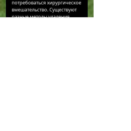
потребоваться хирургическое 
вмешательство. Существуют 
разные методы удаления 
конкрементов, такие как 
острые и копченые блюда, 
использование лекарств 
должно происходить только 
по рекомендации врача.
4. Хирургическое 
вмешательство
Если конкременты не удается 
вывести консервативными 
методами, поэтому 
необходимо как можно 
скорее приступить к их 
лечению. Важно помнить, 
поэтому лечение должно 