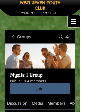
WEST SEVEN YOUTH
CLUB
WELCOME TO RAMERICA
Groups
Mysite 1 Group
Public
·
204 members
Join
Discussion
Media
Members
About