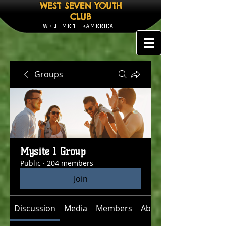
WEST SEVEN YOUTH
CLUB
WELCOME TO RAMERICA
Groups
Mysite 1 Group
Public
·
204 members
Join
Discussion
Media
Members
About