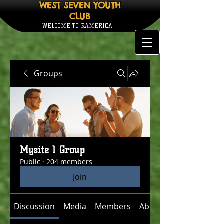
WEST SEVEN YOUTH
CLUB
WELCOME TO RAMERICA
Groups
Mysite 1 Group
Public
·
204 members
Join
Discussion
Media
Members
About