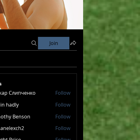
Join
s
кар Слипченко
Follow
in hadly
Follow
mothy Benson
Follow
panelexch2
Follow
lexch2
ght Price
Follow