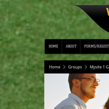
HOME
ABOUT
FORMS/REGIST
Home
Groups
Mysite 1 