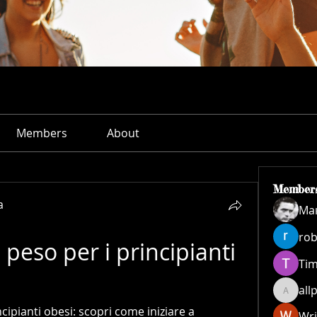
Members
About
Member
а
Ма
rob
peso per i principianti 
Ti
all
allpane
ipianti obesi: scopri come iniziare a 
Wri