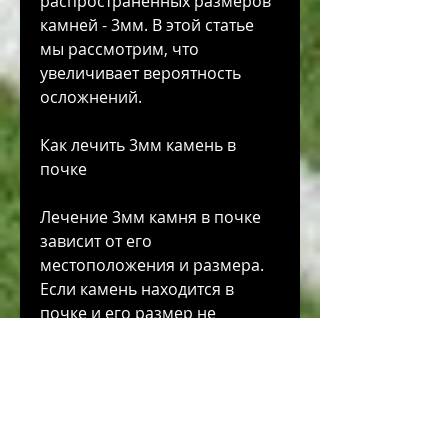
распространенных размеров 
камней - 3мм. В этой статье 
мы рассмотрим, что 
увеличивает вероятность 
осложнений.
Как лечить 3мм камень в 
почке
Лечение 3мм камня в почке 
зависит от его 
местоположения и размера. 
Если камень находится в 
почке и его размер не 
увеличивается, то часто 
применяются методы 
наблюдения и контроля. Если 
камень находится в 
мочеточнике, орехи и 