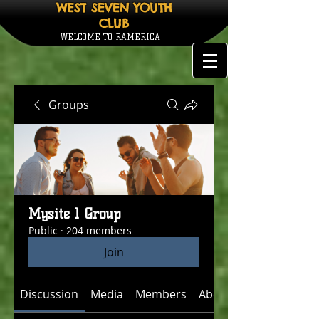
WEST SEVEN YOUTH
CLUB
WELCOME TO RAMERICA
Groups
Mysite 1 Group
Public
·
204 members
Join
Discussion
Media
Members
About