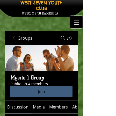
WEST SEVEN YOUTH
CLUB
WELCOME TO RAMERICA
Groups
Mysite 1 Group
Public
·
204 members
Join
Discussion
Media
Members
About